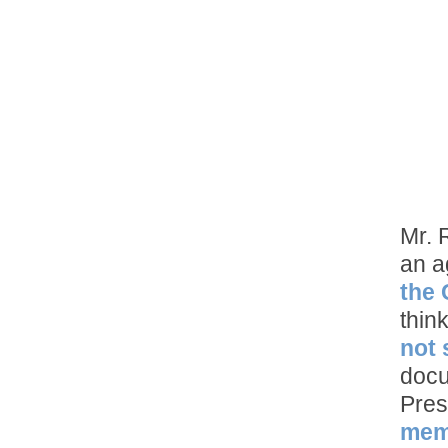
Mr. 
an 
the 
thin
not 
docu
Pres
memb