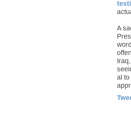
test
actu
A sa
Pres
word
offe
Iraq
seei
al to
appr
Twe