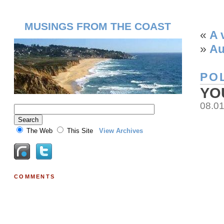
MUSINGS FROM THE COAST
«
A 
»
Au
POL
YO
08.0
The Web
This Site
View Archives
COMMENTS