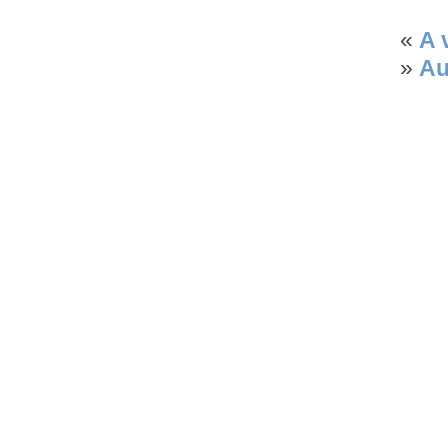
«
A 
»
Au