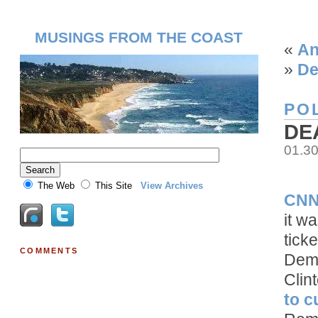
MUSINGS FROM THE COAST
«
An
»
De
POL
DE
01.3
The Web
This Site
View Archives
CNN 
it w
tick
COMMENTS
Demo
Clin
to c