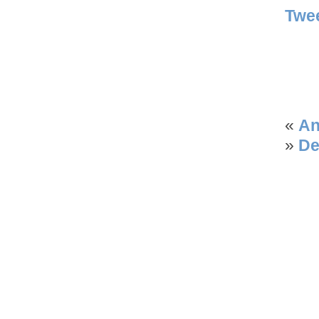
Twe
«
An
»
De