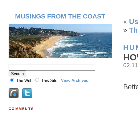
MUSINGS FROM THE COAST
«
Us
»
Th
HU
HO
02.1
The Web
This Site
View Archives
Bett
COMMENTS