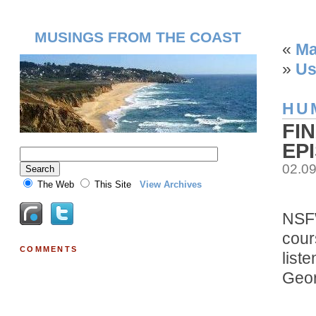
MUSINGS FROM THE COAST
«
Ma
»
Us
HU
FI
EP
02.0
The Web
This Site
View Archives
NSFW
cour
COMMENTS
list
Geor